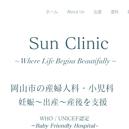
ホーム
About Us
出産
産科
Sun Clinic
~ Where Life Begins Beautifully ~
岡山市の産婦人科・小児科
妊娠～出産～産後を支援
WHO / UNICEF認定
～Baby Friendly Hospital~