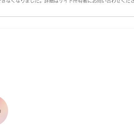
できなくなりました。詳細はサイト所有者にお問い合わせくだ
岡山での安心な出産体験 - 和
RS
痛分娩のご紹介
介さ
メニュー
SNS
中症
した
Instagram
ホーム
About Us
ク
出産
Facebook
産科
婦人科
小児科
約
育児支援
お問い合わせ