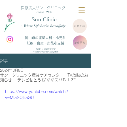
医療法人サン・クリニック
Since 1993
Sun Clinic
~ Where Life Begins Beautifully ~
出産予約
岡山市の産婦人科・小児科
診療予約
妊娠～出産～産後を支援
WHO / UNICEF認定
～Baby Friendly Hospital~
記事
2024年3月8日
サン・クリニック産後ケアセンター TV放映のお
知らせ テレビせとうち”ななスパＢＩＺ”
https://www.youtube.com/watch?
v=Mta2QtilaGU