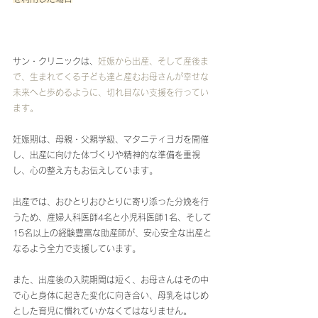
サン・クリニックは、
妊娠から出産、そして産後ま
で、生まれてくる子ども達と産むお母さんが幸せな
未来へと歩めるように、切れ目ない支援を行ってい
ます。
妊娠期は、母親・父親学級、マタニティヨガを開催
し、出産に向けた体づくりや精神的な準備を重視
し、心の整え方もお伝えしています。
出産では、おひとりおひとりに寄り添った分娩を行
うため、産婦人科医師4名と小児科医師1名、そして
15名以上の経験豊富な助産師が、安心安全な出産と
なるよう全力で支援しています。
また、出産後の入院期間は短く、お母さんはその中
で心と身体に起きた変化に向き合い、母乳をはじめ
とした育児に慣れていかなくてはなりません。