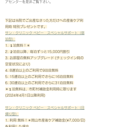
アセンターを是非ご覧下さい。
下記は当院でご出産なさった方だけへの産後ケア利
用時 特別プレゼントです。
サン・クリニック ベビー　スペシャルサポート（宿
泊型）
1. １泊無料！＊
2. ２泊目以降、毎泊ずっと15,000円割引
3. お部屋の無料アップグレード (チェックイン時の
空室状況により)
4. 8連泊以上のご利用で9泊目無料​
5. 15連泊以上のご利用でさらに16泊目無料​ 
6. 30連泊以上のご利用でさらに31泊目無料​ 
＊１泊無料は、市町村補助金利用時に限ります
(2024年4月1日以降利用)
サン・クリニック ベビー　スペシャルサポート（日
帰り型）
1. 利用 無料！＊岡山市産後ケア補助金(¥7,000/日)
を利用した場合