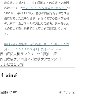
出産後の支援として、中四国地方初の産後ケア専門
施設である、”
サン・クリニック産後ケアセンター
”を
2023年5月にOPENし、産後の回復を促す休息や滋
養に配慮した食事の提供、育児に関する様々な情報
の共有や、あかちゃんのお世話の練習、あかちゃん
との時間を楽しめる時間と空間をご用意していま
す。
中四国初の産後ケア専門施設、オープンから１０カ
月・・・２０２４年３月７日放送 - YouTube
岡山産婦人科
サンクリニック
岡山出産
岡山産後ケア
岡山ママ
産後ケアセンター
テレビせとうち
すべて表示
最新記事