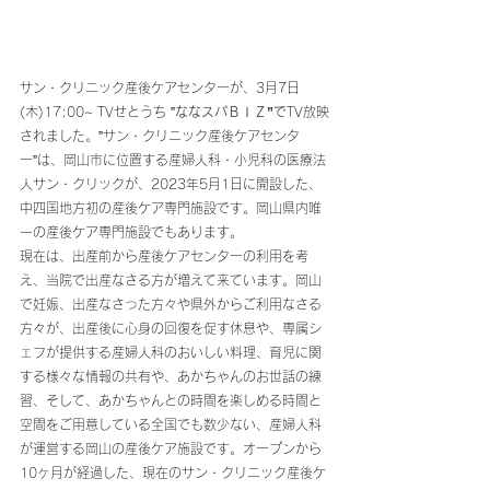
サン・クリニック産後ケアセンターが、3月7日
(木)17:00~ TVせとうち ”
ななスパＢＩＺ”で
TV放映
されました。”サン・クリニック産後ケアセンタ
ー”は、岡山市に位置する産婦人科・小児科の医療法
人サン・クリックが、2023年5月1日に開設した、
中四国地方初の産後ケア専門施設です。岡山県内唯
一の産後ケア専門施設でもあります。
現在は、出産前から産後ケアセンターの利用を考
え、当院で出産なさる方が増えて来ています。岡山
で妊娠、出産なさった方々や県外からご利用なさる
方々が、出産後に
心身の回復を促す休息や、専属シ
ェフが提供する産婦人科のおいしい料理、育児に関
する様々な情報の共有や、あかちゃんのお世話の練
習、そして、あかちゃんとの時間を楽しめる時間と
空間をご用意している全国でも数少ない、産婦人科
が運営する岡山の産後ケア施設です。オープンから
10ヶ月が経過した、現在のサン・クリニック産後ケ