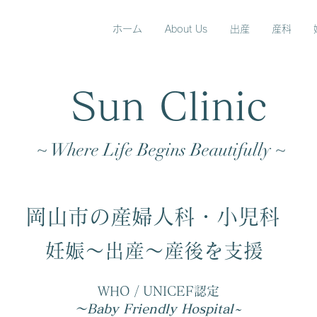
ホーム
About Us
出産
産科
Sun Clinic
~ Where Life Begins Beautifully ~
岡山市の産婦人科・小児科
妊娠～出産～産後を支援
WHO / UNICEF認定
～Baby Friendly Hospital~