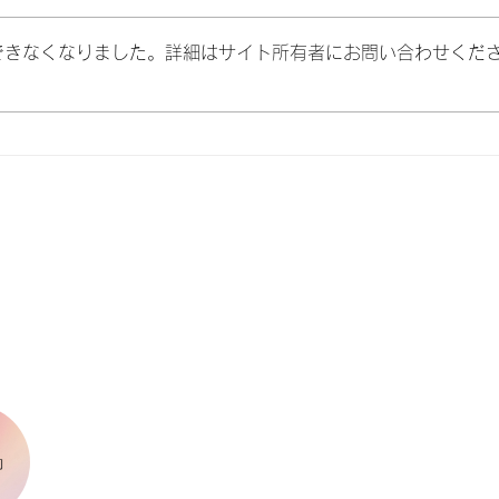
できなくなりました。詳細はサイト所有者にお問い合わせくだ
岡山での安心な出産体験 - 和
RS
痛分娩のご紹介
介さ
メニュー
SNS
中症
した
Instagram
ホーム
About Us
ク
出産
Facebook
産科
婦人科
小児科
約
育児支援