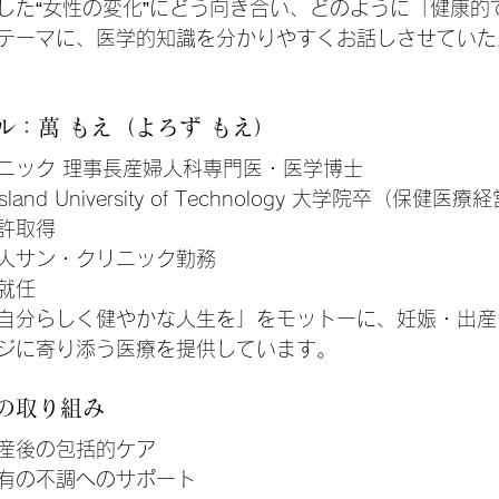
した“女性の変化”にどう向き合い、どのように「健康的
テーマに、医学的知識を分かりやすくお話しさせていた
ル：萬 もえ（よろず もえ）
ニック 理事長産婦人科専門医・医学博士
sland University of Technology 大学院卒（保健医
免許取得
法人サン・クリニック勤務
長就任
自分らしく健やかな人生を」をモットーに、妊娠・出産
ジに寄り添う医療を提供しています。
の取り組み
産後の包括的ケア
有の不調へのサポート