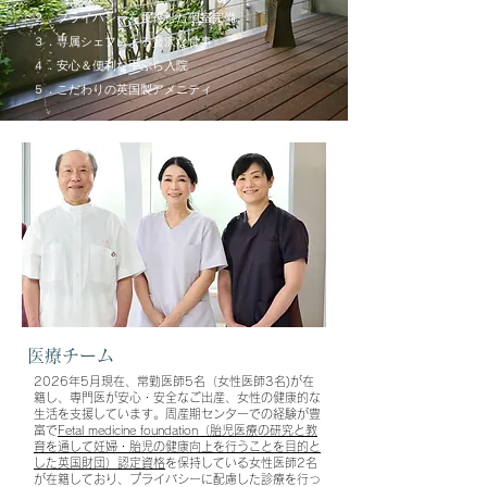
２．プライバシーを重視した個室完備
３．専属シェフによる贅沢な食事
４．安心＆便利な手ぶら入院
５．こだわりの英国製
アメニティ
医療チーム
2026年5月現在、常勤医師5名（女性医師3名)が在
籍し、専門医が安心・安全なご出産、女性の健康的な
生活を支援しています。
周産期センターでの経験が豊
富で
Fetal medicine foundation（胎児医療の研究と教
育を通して妊婦・胎児の健康向上を行うことを目的と
した英国財団）認定資格
を保持している
女性医師2名
が在籍しており、プライバシーに配慮した診療を行っ