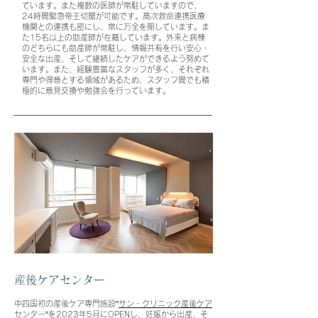
ています。また
複数の医師が常駐していますので、
24時間緊急帝王切開が可能です。高次救命連携医療
機関との連携も密にし、常に万全を期しています。ま
た15名以上の助産師が在籍しています。外来と病棟
のどちらにも助産師が常駐し、情報共有を行い安心・
安全な出産、そして継続したケアができるよう努めて
います。また、経験豊富なスタッフが多く、それぞれ
専門や得意とする領域があるため、スタッフ間でも積
極的に意見交換や勉強会を行っています。
産後ケアセンター
中
四国初の産後ケア専門施設”
サン・クリニック産後ケア
センター
”を2023年5月にOPENし、妊娠から出産、そ