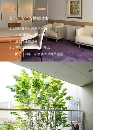
安心・安全な医療体制
１．経験豊富な医療チーム
２．24時間対応の緊急体制
３．最新の医療設備
４．充実の妊娠期プログラム
​５．岡山市内唯一の産後ケア専門施設
上質で快適な空間
１．洗練されたデザインと温かみのある空間