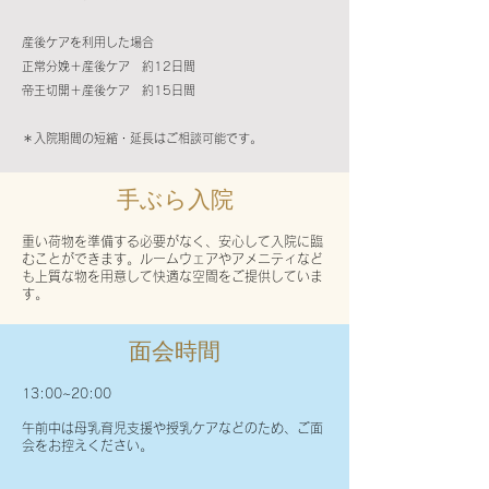
産後ケアを利用した場合
正常分娩＋産後ケア 約12日間
帝王切開＋産後ケア 約15日間
​＊入院期間の短縮・延長はご相談可能です。
​手ぶら入院
重い荷物を準備する必要がなく、安心して入院に臨
むことができます。ルームウェアやアメニティなど
も上質な物を用意して快適な空間をご提供していま
す。
面会時間
13:00~20:00
​午前中は母乳育児支援や授乳ケアなどのため、ご面
会をお控えください。