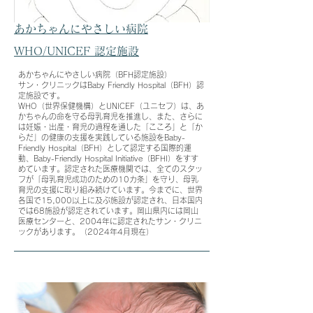
あかちゃんにやさしい病院
​WHO/UNICEF 認定施設
あかちゃんにやさしい病院（BFH認定施設）
サン・クリニックはBaby Friendly Hospital（BFH）認
定施設です。
WHO（世界保健機構）とUNICEF（ユニセフ）は、あ
かちゃんの命を守る母乳育児を推進し、また、さらに
は妊娠・出産・育児の過程を通した「こころ」と「か
らだ」の健康の支援を実践している施設をBaby-
Friendly Hospital（BFH）として認定する国際的運
動、Baby-Friendly Hospital Initiative（BFHI）をすす
めています。認定された医療機関では、全てのスタッ
フが「母乳育児成功のための10カ条」を守り、母乳
育児の支援に取り組み続けています。今までに、世界
各国で15,000以上に及ぶ施設が認定され、日本国内
では68施設が認定されています。岡山県内には岡山
医療センターと、2004年に認定されたサン・クリニ
ックがあります。（2024年4月現在）