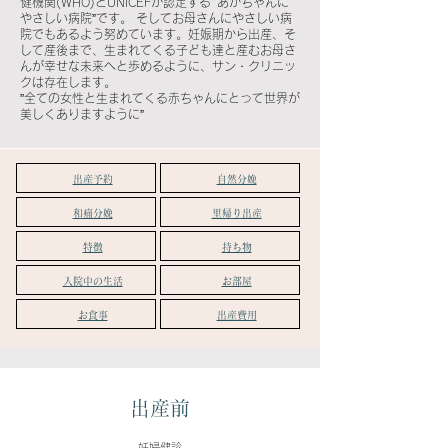
健機関(WHO)とUNICEFが認定する"あかちゃんに
やさしい病院”です。 そしてお母さんにやさしい病
院でもあるよう努めています。妊娠期から出産、そ
して産後まで、生まれてくる子ども達と産むお母さ
んが幸せな未来へと歩めるように、サン・クリニッ
クは存在します。
”全ての女性と生まれてくる赤ちゃんにとって世界が
美しくありますように”
​出産予約
自然分娩
和痛分娩
​里帰り出産
特徴
持ち物
入院中の生活
お部屋
お食事
出産費用
出産前
妊婦健診