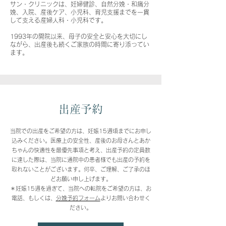
サン・クリニックは、妊婦健診、自然分娩・和痛分
娩、入院、産後ケア、小児科、育児支援までを一貫
して支える産婦人科・小児科です。
1993年の開院以来、母子の安全と安心を大切にし
ながら、出産後も続くご家族の時間に寄り添ってい
ます。
出産予約
当院での出産をご希望の方は、妊娠15週頃までにお申し
込みください。
医療上の安全性、産後のお母さんとあか
ちゃんの快適性を最優先事項と考え、
出産予約の定員数
に達した際は、当院に通院中の患者様でも出産の予約を
取れないことがございます。何卒、ご理解、ご了承のほ
どお願い申し上げます。
＊妊娠15週を過ぎて、当院への転院をご希望の方は、お
電話、もしくは、
分娩予約フォーム
よりお問い合わせく
ださい。