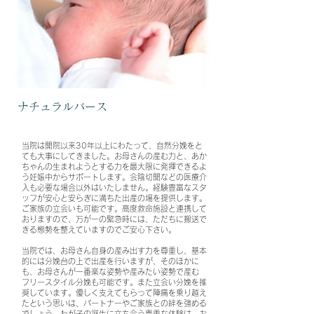
ナチュラルバース
当院は開院以来30年以上にわたって、自然分娩をと
ても大事にしてきました。
お母さんの産む力と、あか
ちゃんの生まれようとする力を最大限に発揮できるよ
う妊娠中からサポートします。会陰切開などの医療介
入も必要な場合以外はいたしません。経験豊富なスタ
ッフが安心と安らぎに満ちた出産の場を提供します。
ご家族の立会いも可能です。高度救命施設と連携して
おりますので、万が一の緊急時には、ただちに搬送で
きる態勢を整えていますのでご安心下さい。
当院では、お母さん自身の産み出す力を尊重し、基本
的には分娩台の上で出産を行いますが、そのほかに
も、お母さんが一番楽な姿勢や産みたい姿勢で産む
フリースタイル分娩も可能です。また立会い分娩を推
奨しています。優しく支えてもらって陣痛を乗り越え
たという思いは、パートナーやご家族との絆を強める
でしょう。わが子の誕生に立ち会う貴重な体験は、お