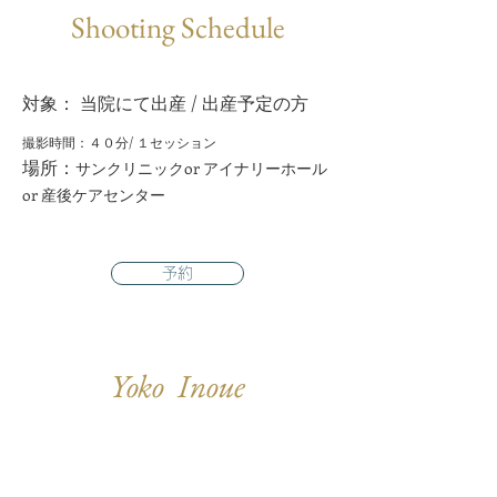
Shooting Schedule
対象： 当院にて出産 / 出産予定の方
​撮影時間：４０分/ １セッション
場所：
サンクリニックor アイナリーホール
or 産後ケアセンター
予約
Yoko Inoue
～ フォトグラファー ～
岡山市出身、高校卒業後、NYのパーソンズ美術大学へ進学。