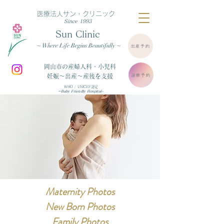
医療法人サン・クリニック
Since 1993
Sun Clinic
~ Where Life Begins Beautifully ~
出産予約
岡山市の産婦人科・小児科
診療予約
妊娠～出産～産後を支援
WHO / UNICEF認定
～Baby Friendly Hospital~
Maternity Photos
New Born Photos
Family Photos