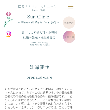
医療法人サン・クリニック
Since 1993
Sun Clinic
~ Where Life Begins Beautifully ~
出産予約
岡山市の産婦人科・小児科
診療予約
妊娠～出産～産後を支援
WHO / UNICEF認定
～Baby Friendly Hospital~
妊婦健診
prenatal-care
妊娠が確認されてから出産までの期間は、お母さまと赤
ちゃんにとって、とても大切な時間です。その間の体調
の変化や成長の過程を見守るのが、妊婦健診です。「ど
のくらいの頻度で通うのか」「どんな検査をするのか」
はじめての妊娠では、不安や疑問を感じられる方も多く
いらっしゃいます。サン・クリニックでは、安心して妊