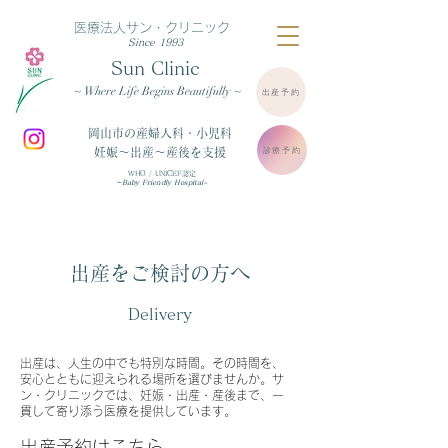
医療法人サン・クリニック
Since 1993
Sun Clinic
~ Where Life Begins Beautifully ~
出産予約
岡山市の産婦人科・小児科
診療予約
妊娠～出産～産後を支援
WHO / UNICEF認定
～Baby Friendly Hospital~
出産をご検討の方へ
Delivery
出産は、人生の中でも特別な時間。その時間を、
安心とともに迎えられる場所を選びませんか。サ
ン・クリニックでは、妊娠・出産・産後まで、一
貫して寄り添う医療を提供しています。
出産予約はこちら